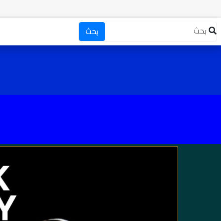
بحث
قري