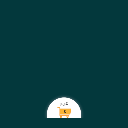
0
ج.م
0