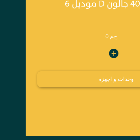
0 ج.م
وحدات و اجهزه