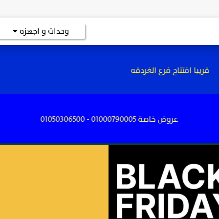
وحدات و اجهزه
با افتتاح فرع الغردقه
عروض خاصة 01000790005 - 01050306500